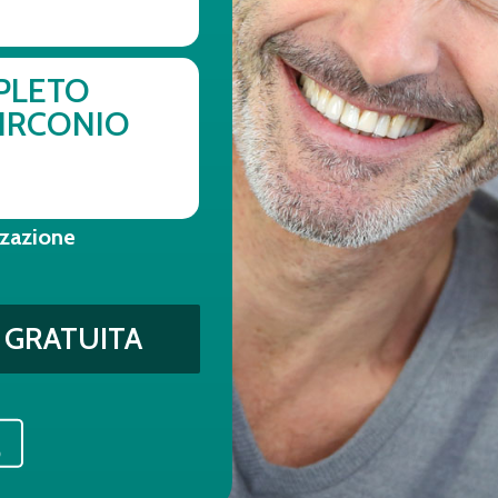
PLETO
IRCONIO
zzazione